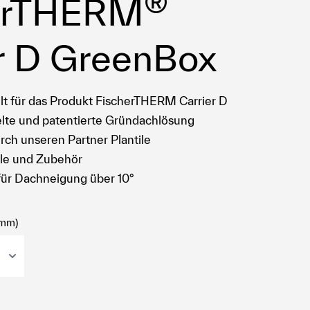
®
erTHERM
r D GreenBox
elt für das Produkt FischerTHERM Carrier D
lte und patentierte Gründachlösung
ch unseren Partner Plantile
le und Zubehör
ür Dachneigung über 10°
(mm)