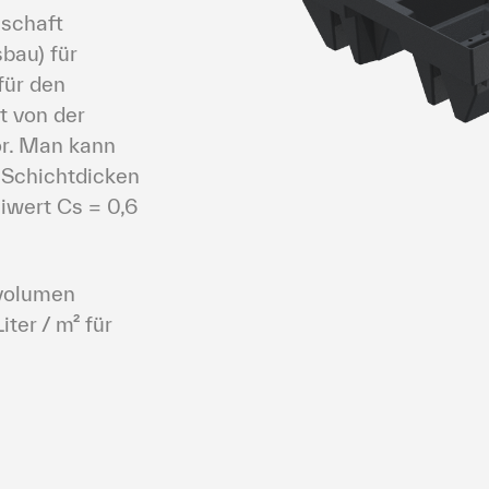
schaft 
au) für 
ür den 
 von der 
r. Man kann 
Schichtdicken 
wert Cs = 0,6 
volumen 
er / m² für 