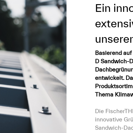
Ein inn
extens
unsere
Basierend auf
D Sandwich-Da
Dachbegrünung
entwickelt. Da
Produktsortime
Thema Klimawa
Die FischerTH
innovative Grü
Sandwich-Dach