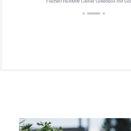
FischerTHERM® Carrier GreenBox mit Gra