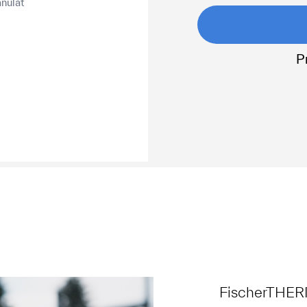
nulat
P
FischerTHER