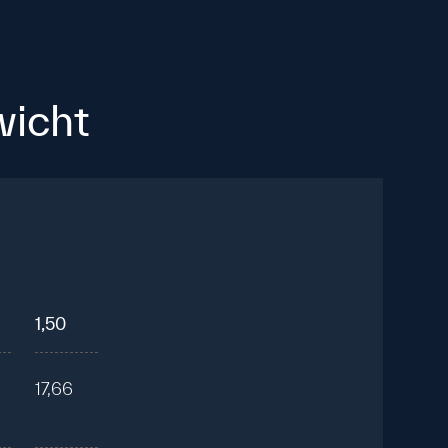
wicht
1,50
17,66