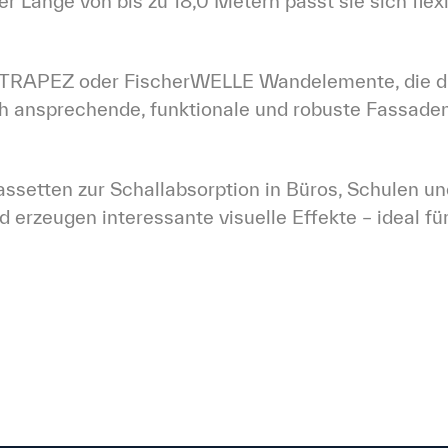
 Länge von bis zu 18,0 Metern passt sie sich flexi
erTRAPEZ oder FischerWELLE Wandelemente, die dir
sch ansprechende, funktionale und robuste Fassa
assetten zur Schallabsorption in Büros, Schulen un
erzeugen interessante visuelle Effekte – ideal fü