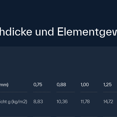
hdicke und Elementge
(mm)
0,75
0,88
1,00
1,25
cht g (kg/m2)
8,83
10,36
11,78
14,72