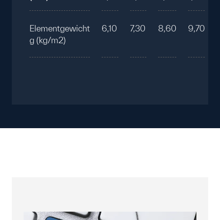
Elementgewicht
6,10
7,30
8,60
9,70
g (kg/m2)