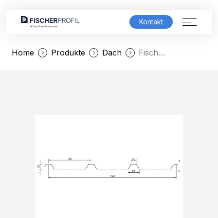
Kontakt
Home
Produkte
Dach
FischerTRAPEZ 40/333
Produktwelt
Lösungen
Service & Support
Unternehmen
Karriere
FischerSHOWROOM