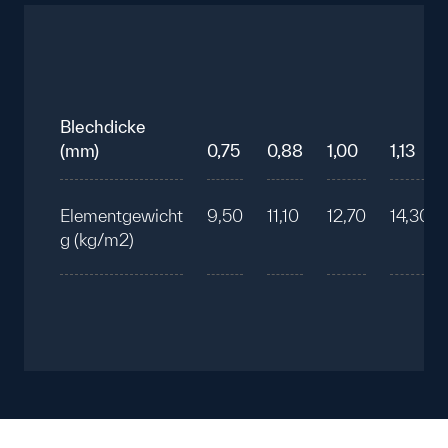
Blechdicke
(mm)
0,75
0,88
1,00
1,13
Elementgewicht
9,50
11,10
12,70
14,30
g (kg/m2)