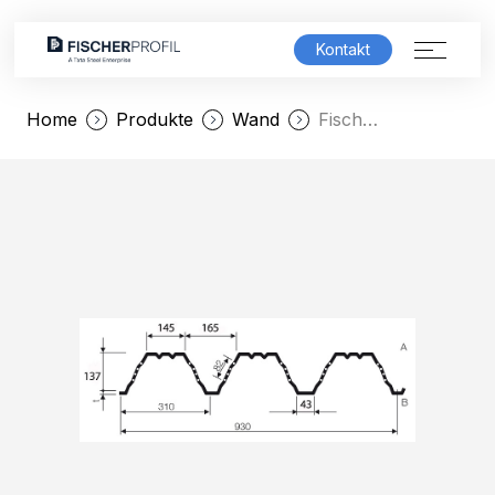
Kontakt
Home
Produkte
Wand
FischerTRAPEZ AK 135/310
Produktwelt
Lösungen
Service & Support
Unternehmen
Karriere
FischerSHOWROOM