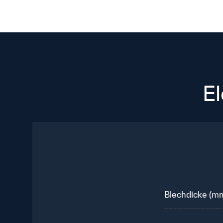
E
Blechdicke (m