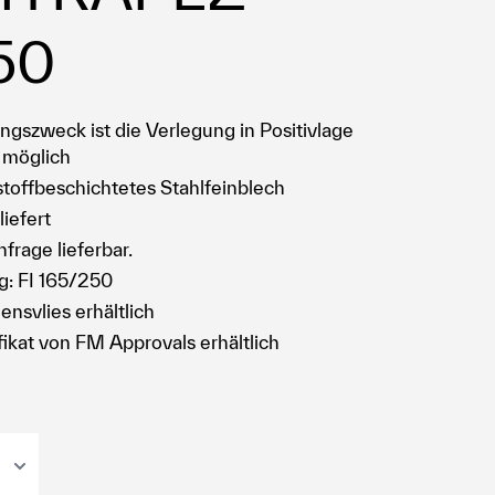
50
gszweck ist die Verlegung in Positivlage
 möglich
stoffbeschichtetes Stahlfeinblech
iefert
frage lieferbar.
g: FI 165/250
ensvlies erhältlich
ifikat von FM Approvals erhältlich