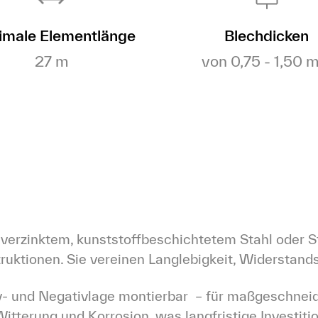
male Elementlänge
Blechdicken
27 m
von 0,75 - 1,50 
 verzinktem, kunststoffbeschichtetem Stahl oder S
ruktionen. Sie vereinen Langlebigkeit, Widerstand
v- und Negativlage montierbar  – für maßgeschnei
tterung und Korrosion, was langfristige Investiti