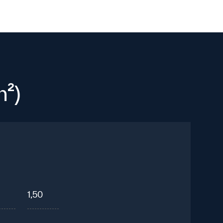
²)
1,50