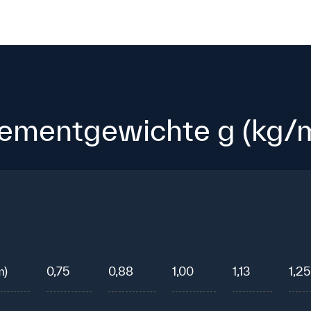
lementgewichte g (kg/m
m)
0,75
0,88
1,00
1,13
1,25