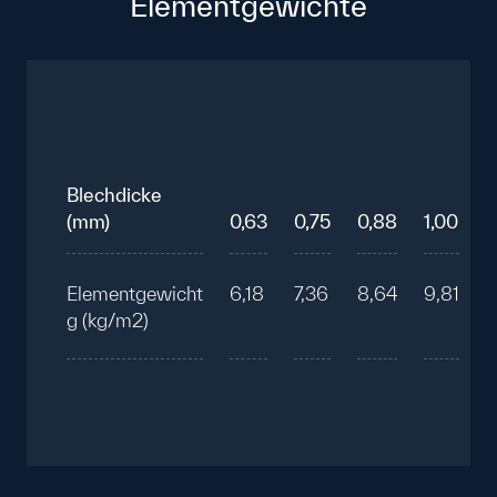
Elementgewichte
Blechdicke
(mm)
0,63
0,75
0,88
1,00
Elementgewicht
6,18
7,36
8,64
9,81
g (kg/m2)