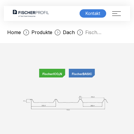
Kontakt
Home
Produkte
Dach
FischerTRAPEZ KD 45/333 LS
Produktwelt
Lösungen
Service & Support
Unternehmen
Karriere
FischerSHOWROOM