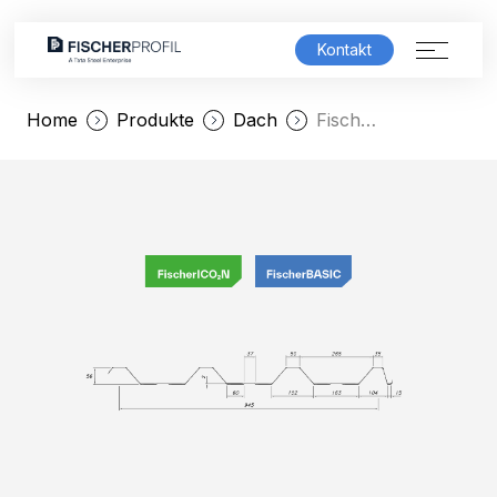
Kontakt
Home
Produkte
Dach
FischerTRAPEZ KD 58/315 LS
Produktwelt
Lösungen
Service & Support
Unternehmen
Karriere
FischerSHOWROOM